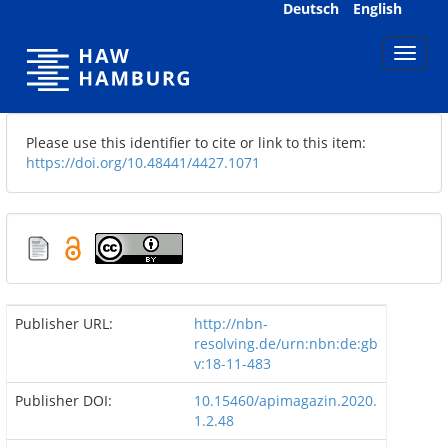
Skip
Deutsch
English
navigation
Please use this identifier to cite or link to this item:
https://doi.org/10.48441/4427.1071
Publisher URL:
http://nbn-
resolving.de/urn:nbn:de:gb
v:18-11-483
Publisher DOI:
10.15460/apimagazin.2020.
1.2.48