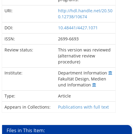
URI:
http://hdl.handle.net/20.50
0.12738/10674
DOI:
10.48441/4427.1071
ISSN:
2699-6693
Review status:
This version was reviewed
(alternative review
procedure)
Institute:
Department Information
Fakultät Design, Medien
und Information
Type:
Article
Appears in Collections:
Publications with full text
Files in This Item: