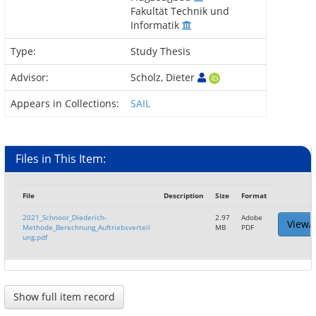
Fakultät Technik und
Informatik
Type:
Study Thesis
Advisor:
Scholz, Dieter
Appears in Collections:
SAIL
Files in This Item:
File
Description
Size
Format
2021_Schnoor_Diederich-
2.97
Adobe
View/
Methode_Berechnung_Auftriebsverteil
MB
PDF
ung.pdf
Show full item record