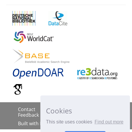
Cookies
Contact
Imprint
Data Policy
|
|
|
Feedback
This site uses cookies
Find out more
Built with
DSpace-CRIS