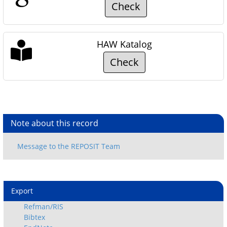
Check
HAW Katalog
Check
Note about this record
Export
Refman/RIS
Bibtex