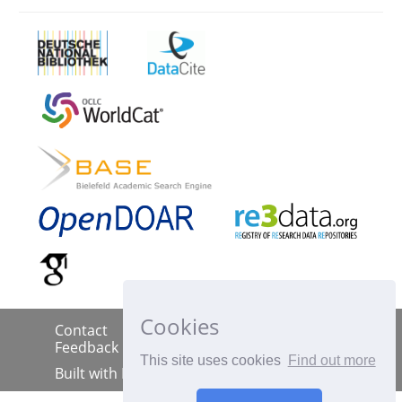
Cookies
Contact
Imprint
Data Policy
|
|
|
Feedback
This site uses cookies
Find out more
Built with
DSpace-CRIS