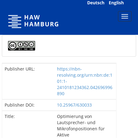
Skip
Deutsch
English
navigation
Publisher URL:
https://nbn-
resolving.org/urn:nbn:de:1
01:1-
2410181234362.042696996
890
Publisher DOI:
10.25967/630033
Title:
Optimierung von
Lautsprecher- und
Mikrofonpositionen für
Aktive