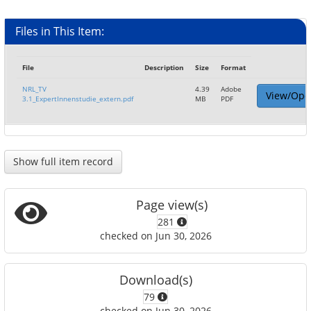
Files in This Item:
File
Description
Size
Format
NRL_TV
4.39
Adobe
View/Ope
3.1_ExpertInnenstudie_extern.pdf
MB
PDF
Show full item record
Page view(s)
281
checked on Jun 30, 2026
Download(s)
79
checked on Jun 30, 2026