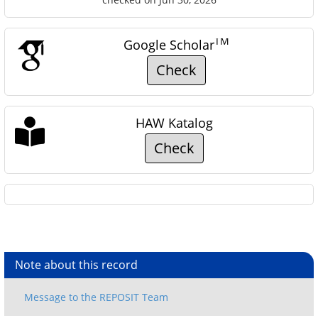
TM
Google Scholar
Check
HAW Katalog
Check
Note about this record