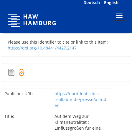
Skip
Deutsch
English
navigation
Please use this identifier to cite or link to this item:
https://doi.org/10.48441/4427.2147
Publisher URL:
https://norddeutsches-
reallabor.de/presse/#studi
en
Title:
Auf dem Weg zur
Klimaneutralität :
Einflussgrößen für eine