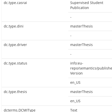
dc.type.casrai
Supervised Student
Publication
-
dc.type.dini
masterThesis
-
dc.type.driver
masterThesis
-
dc.type.status
info:eu-
repo/semantics/publish
Version
en_US
dc.type.thesis
masterThesis
en_US
dcterms.DCMIType
Text