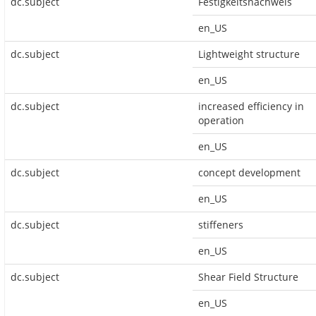
dc.subject
Festigkeitsnachweis
en_US
dc.subject
Lightweight structure
en_US
dc.subject
increased efficiency in
operation
en_US
dc.subject
concept development
en_US
dc.subject
stiffeners
en_US
dc.subject
Shear Field Structure
en_US