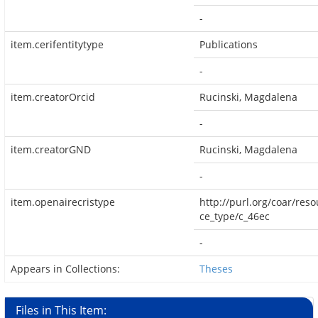
-
item.cerifentitytype
Publications
-
item.creatorOrcid
Rucinski, Magdalena
-
item.creatorGND
Rucinski, Magdalena
-
item.openairecristype
http://purl.org/coar/reso
ce_type/c_46ec
-
Appears in Collections:
Theses
Files in This Item: