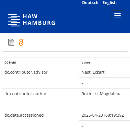
Skip
Deutsch
English
navigation
DC Field
Value
dc.contributor.advisor
Nast, Eckart
-
dc.contributor.author
Rucinski, Magdalena
-
dc.date.accessioned
2025-04-23T08:19:39Z
-