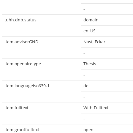
-
tuhh.dnb.status
domain
en_US
item.advisorGND
Nast, Eckart
-
item.openairetype
Thesis
-
item.languageiso639-1
de
-
item.fulltext
With Fulltext
-
item.grantfulltext
open