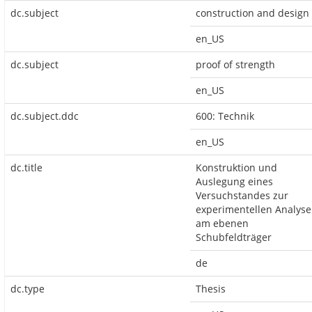
dc.subject
construction and design
en_US
dc.subject
proof of strength
en_US
dc.subject.ddc
600: Technik
en_US
dc.title
Konstruktion und
Auslegung eines
Versuchstandes zur
experimentellen Analyse
am ebenen
Schubfeldträger
de
dc.type
Thesis