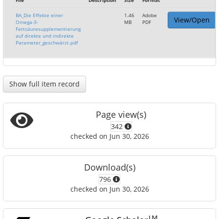
File
Description
Size
Format
BA_Die Effekte einer
1.46
Adobe
View/Open
Omega-3-
MB
PDF
Fettsäuresupplementierung
auf direkte und indirekte
Parameter_geschwärzt.pdf
Show full item record
Page view(s)
342
checked on Jun 30, 2026
Download(s)
796
checked on Jun 30, 2026
TM