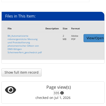
Files in This Item:
File
Description
Size
Format
BA_Automatisierte
2
Adobe
View/Open
robotergestützte Messung
MB
PDF
und Protokollierung
photometrischer DAten von
DMX-fähigen
Scheinwerfern_geschwärzt.pdf
Show full item record
Page view(s)
335
checked on Jul 1, 2026