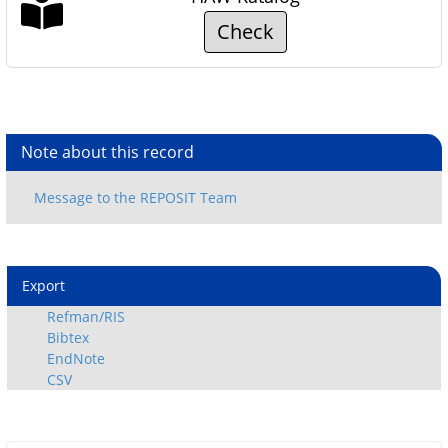
Check
Note about this record
Export
Refman/RIS
Bibtex
EndNote
CSV