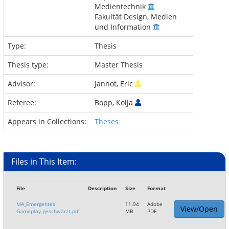
Medientechnik
Fakultät Design, Medien
und Information
Type:
Thesis
Thesis type:
Master Thesis
Advisor:
Jannot, Eric
Referee:
Bopp, Kolja
Appears in Collections:
Theses
Files in This Item:
File
Description
Size
Format
MA_Emergentes
11.94
Adobe
View/Open
Gameplay_geschwärzt.pdf
MB
PDF