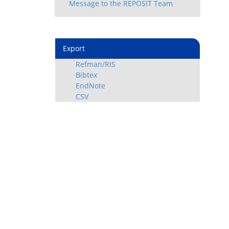
Export
Refman/RIS
Bibtex
EndNote
CSV