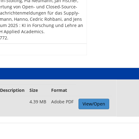
n-Stölting, Pia Neumann, Jan Fischer,
ertung von Open- und Closed-Source-
 Nachrichtenmeldungen für das Supply-
mann, Hanno, Cedric Rohbani, and Jens
Forum 2025 : KI in Forschung und Lehre an
sH Applied Academics.
772.
Description
Size
Format
4.39 MB
Adobe PDF
View/Open