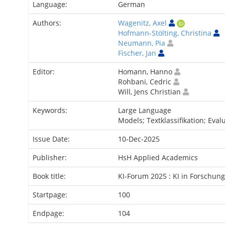
Language:
German
Authors:
Wagenitz, Axel
Hofmann-Stölting, Christina
Neumann, Pia
Fischer, Jan
Editor:
Homann, Hanno
Rohbani, Cedric
Will, Jens Christian
Keywords:
Large Language
Models; Textklassifikation; Eval
Issue Date:
10-Dec-2025
Publisher:
HsH Applied Academics
Book title:
KI-Forum 2025 : KI in Forschu
Startpage:
100
Endpage:
104