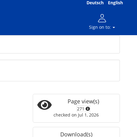
Deutsch
English
Sign on to:
Page view(s)
271
checked on Jul 1, 2026
Download(s)