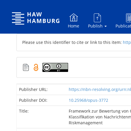
Skip
navigation
Home
Publish
Publica
Please use this identifier to cite or link to this item:
http
Publisher URL:
https://nbn-resolving.org/urn:
Publisher DOI:
10.25968/opus-3772
Title:
Framework zur Bewertung von 
Klassifikation von Nachrichten
Riskmanagement