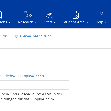
tions
Research
Staff
Student Area
Help
s://doi.org/10.48441/4427.3073
nbn:de:bsz:960-opus4-37726
Open- und Closed-Source-LLMs in der
meldungen für das Supply-Chain-