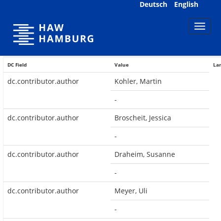
Skip
Deutsch
English
navigation
DC Field
Value
La
dc.contributor.author
Kohler, Martin
-
dc.contributor.author
Broscheit, Jessica
-
dc.contributor.author
Draheim, Susanne
-
dc.contributor.author
Meyer, Uli
-