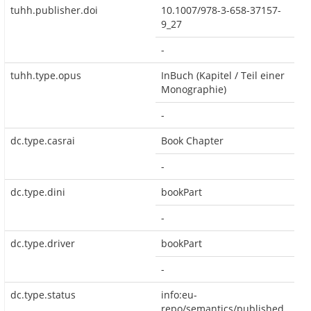
tuhh.publisher.doi
10.1007/978-3-658-37157-
9_27
-
tuhh.type.opus
InBuch (Kapitel / Teil einer
Monographie)
-
dc.type.casrai
Book Chapter
-
dc.type.dini
bookPart
-
dc.type.driver
bookPart
-
dc.type.status
info:eu-
repo/semantics/published