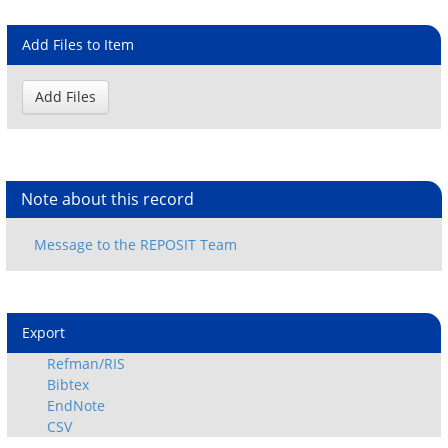
Add Files to Item
Note about this record
Export
Refman/RIS
Bibtex
EndNote
CSV