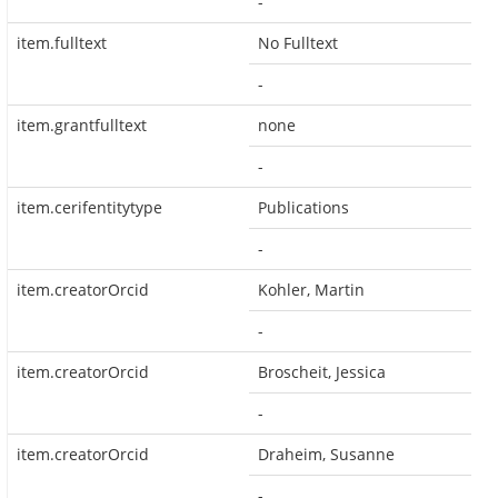
-
item.fulltext
No Fulltext
-
item.grantfulltext
none
-
item.cerifentitytype
Publications
-
item.creatorOrcid
Kohler, Martin
-
item.creatorOrcid
Broscheit, Jessica
-
item.creatorOrcid
Draheim, Susanne
-