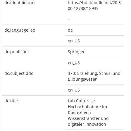
dc.identifier.uri
https://hdl.handle.net/20.5
00.12738/18933
-
dc.language.iso
de
en_US
dc.publisher
Springer
en_US
dc.subject.ddc
370: Erziehung, Schul- und
Bildungswesen
en_US
dc.title
Lab Cultures :
Hochschullabore im
Kontext von
Wissenstransfer und
digitaler Innovation