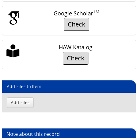
TM
Google Scholar
Check
HAW Katalog
Check
Add Files to Item
Note about this record