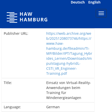
Skip
Deutsch
English
navigation
Publisher URL:
https://web.archive.org/we
b/20251208073746/https://
www.haw-
hamburg.de/fileadmin/TI-
MP/Bilder/IPT/Tagung_Hybr
ides_Lernen/Downloads/Im
pulstagung-hybridL-
CSTI_VR_Engineer-
Training.pdf
Title:
Einsatz von Virtual-Reality-
Anwendungen beim
Training für
Windenergieanlagen
Language:
German