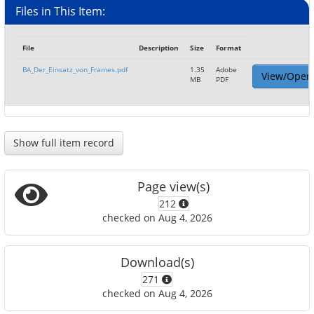
Files in This Item:
File
Description
Size
Format
BA_Der_Einsatz_von_Frames.pdf
1.35
Adobe
View/Open
MB
PDF
Show full item record
Page view(s)
212
checked on Aug 4, 2026
Download(s)
271
checked on Aug 4, 2026