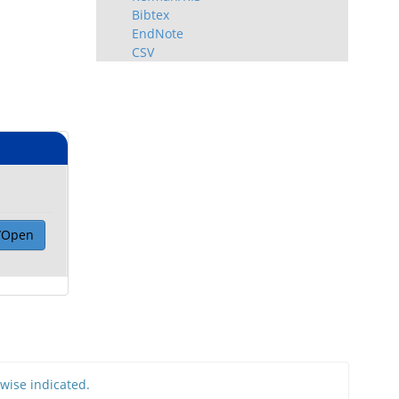
Bibtex
EndNote
CSV
/Open
rwise indicated.