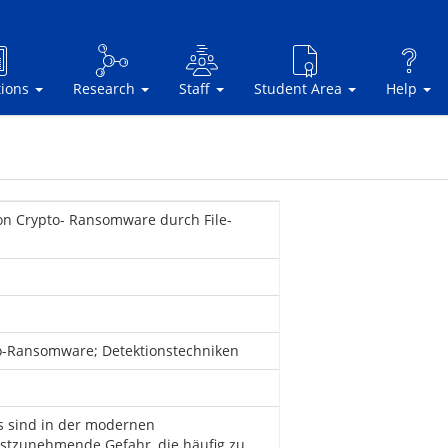
tions
Research
Staff
Student Area
Help
on Crypto- Ransomware durch File-
pto-Ransomware; Detektionstechniken
 sind in der modernen
stzunehmende Gefahr, die häufig zu