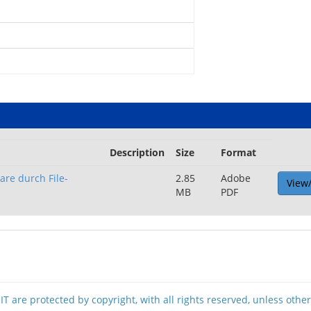
Description
Size
Format
re durch File-
2.85
Adobe
View
MB
PDF
T are protected by copyright, with all rights reserved, unless othe