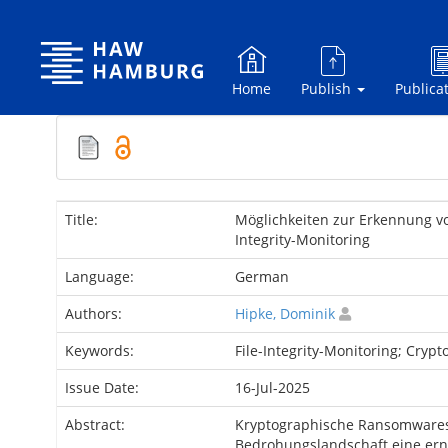
Skip
navigation
Home
Publish
Publica
Title:
Möglichkeiten zur Erkennung v
Integrity-Monitoring
Language:
German
Authors:
Hipke, Dominik
Keywords:
File-Integrity-Monitoring; Cry
Issue Date:
16-Jul-2025
Abstract:
Kryptographische Ransomwares
Bedrohungslandschaft eine ern