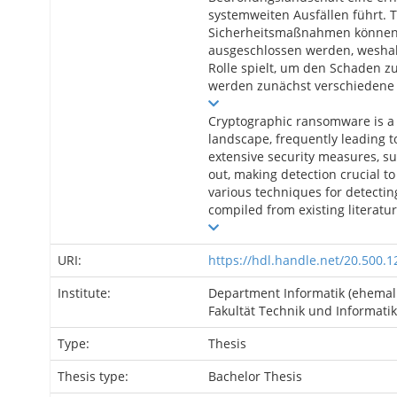
systemweiten Ausfällen führt. 
Sicherheitsmaßnahmen können s
ausgeschlossen werden, wesha
Rolle spielt, um den Schaden
werden zunächst verschiedene 
Cryptographic ransomware is a 
landscape, frequently leading 
extensive security measures, s
out, making detection crucial t
various techniques for detectin
compiled from existing literature
URI:
https://hdl.handle.net/20.500.
Institute:
Department Informatik (ehemali
Fakultät Technik und Informatik
Type:
Thesis
Thesis type:
Bachelor Thesis