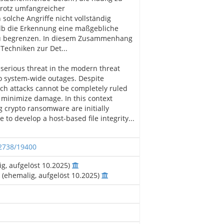
Trotz umfangreicher
olche Angriffe nicht vollständig
lb die Erkennung eine maßgebliche
 zu begrenzen. In diesem Zusammenhang
Techniken zur Det...
serious threat in the modern threat
to system-wide outages. Despite
uch attacks cannot be completely ruled
o minimize damage. In this context
g crypto ransomware are initially
 to develop a host-based file integrity...
12738/19400
g, aufgelöst 10.2025)
 (ehemalig, aufgelöst 10.2025)