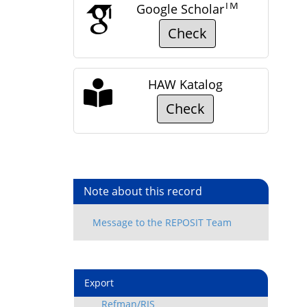
TM
Google Scholar
Check
HAW Katalog
Check
Note about this record
Export
Refman/RIS