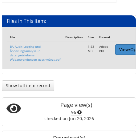
Files in This Item:
File
Description
Size
Format
BA_Audit Logging und
1.53
Adobe
View/Op
Änderungsanalyse in
MB
PDF
datengetriebenen
Webanwendungen_geschwärzt.pdf
Show full item record
Page view(s)
96
checked on Jun 20, 2026