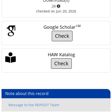
Download(s)
28
checked on Jun 20, 2026
TM
Google Scholar
Check
HAW Katalog
Check
Note about this record