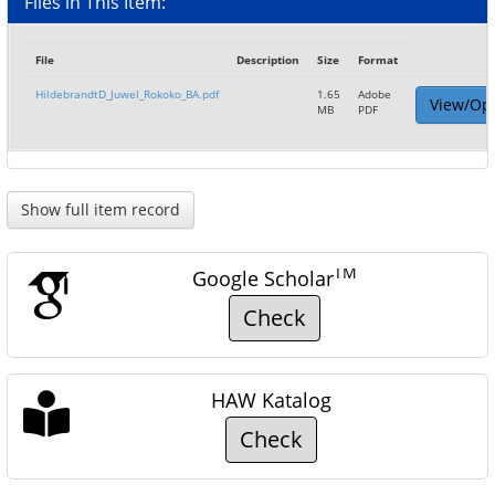
Files in This Item:
File
Description
Size
Format
HildebrandtD_Juwel_Rokoko_BA.pdf
1.65
Adobe
View/Op
MB
PDF
Show full item record
TM
Google Scholar
Check
HAW Katalog
Check