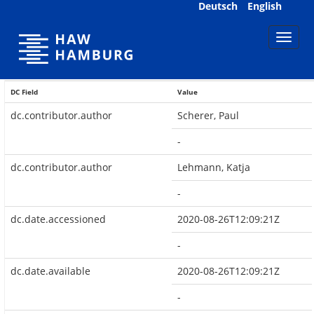
Skip
Deutsch
English
navigation
DC Field
Value
dc.contributor.author
Scherer, Paul
-
dc.contributor.author
Lehmann, Katja
-
dc.date.accessioned
2020-08-26T12:09:21Z
-
dc.date.available
2020-08-26T12:09:21Z
-