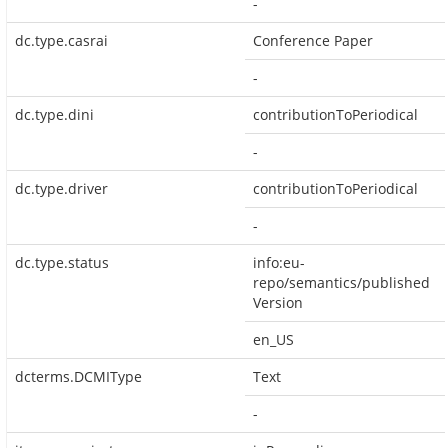
-
dc.type.casrai
Conference Paper
-
dc.type.dini
contributionToPeriodical
-
dc.type.driver
contributionToPeriodical
-
dc.type.status
info:eu-
repo/semantics/published
Version
en_US
dcterms.DCMIType
Text
-