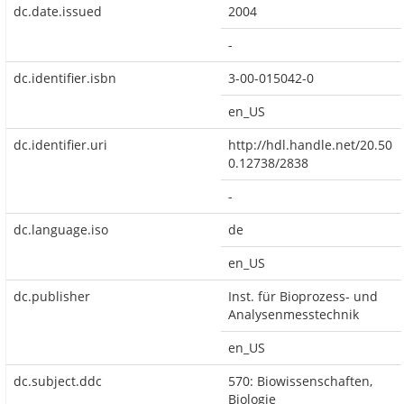
dc.date.issued
2004
-
dc.identifier.isbn
3-00-015042-0
en_US
dc.identifier.uri
http://hdl.handle.net/20.50
0.12738/2838
-
dc.language.iso
de
en_US
dc.publisher
Inst. für Bioprozess- und
Analysenmesstechnik
en_US
dc.subject.ddc
570: Biowissenschaften,
Biologie