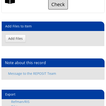
Check
Add Files to Item
Note about this record
Export
Refman/RIS