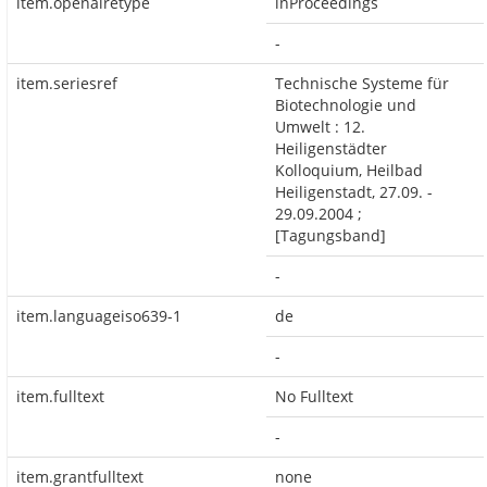
item.openairetype
inProceedings
-
item.seriesref
Technische Systeme für
Biotechnologie und
Umwelt : 12.
Heiligenstädter
Kolloquium, Heilbad
Heiligenstadt, 27.09. -
29.09.2004 ;
[Tagungsband]
-
item.languageiso639-1
de
-
item.fulltext
No Fulltext
-
item.grantfulltext
none