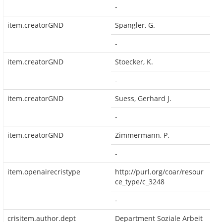
-
item.creatorGND
Spangler, G.
-
item.creatorGND
Stoecker, K.
-
item.creatorGND
Suess, Gerhard J.
-
item.creatorGND
Zimmermann, P.
-
item.openairecristype
http://purl.org/coar/resour
ce_type/c_3248
-
crisitem.author.dept
Department Soziale Arbeit