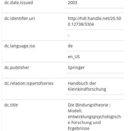
dc.date.issued
2003
dc.identifier.uri
http://hdl.handle.net/20.50
0.12738/3304
-
dc.language.iso
de
en_US
dc.publisher
Springer
dc.relation.ispartofseries
Handbuch der
Kleinkindforschung
dc.title
Die Bindungstheorie :
Modell,
entwicklungspsychologisch
e Forschung und
Ergebnisse