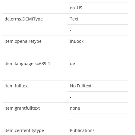
en_US
dcterms.DCMIType
Text
-
item.openairetype
inBook
-
item.languageiso639-1
de
-
item.fulltext
No Fulltext
-
item.grantfulltext
none
-
item.cerifentitytype
Publications