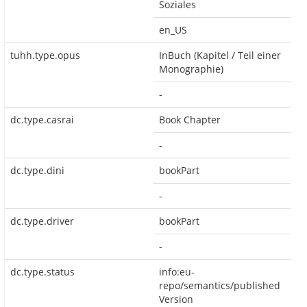
Soziales
en_US
tuhh.type.opus
InBuch (Kapitel / Teil einer
Monographie)
-
dc.type.casrai
Book Chapter
-
dc.type.dini
bookPart
-
dc.type.driver
bookPart
-
dc.type.status
info:eu-
repo/semantics/published
Version