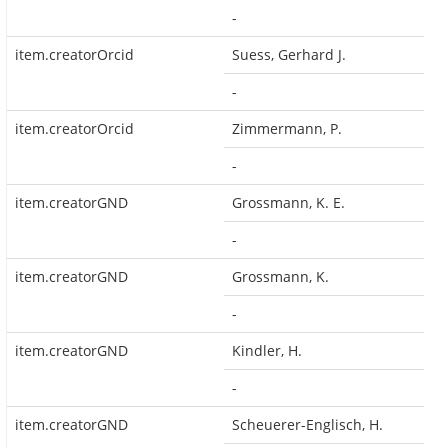
-
item.creatorOrcid
Suess, Gerhard J.
-
item.creatorOrcid
Zimmermann, P.
-
item.creatorGND
Grossmann, K. E.
-
item.creatorGND
Grossmann, K.
-
item.creatorGND
Kindler, H.
-
item.creatorGND
Scheuerer-Englisch, H.