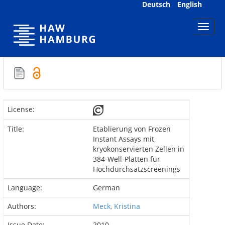
Skip
Deutsch
English
navigation
License:
Title:
Etablierung von Frozen
Instant Assays mit
kryokonservierten Zellen in
384-Well-Platten für
Hochdurchsatzscreenings
Language:
German
Authors:
Meck, Kristina
Issue Date:
2010