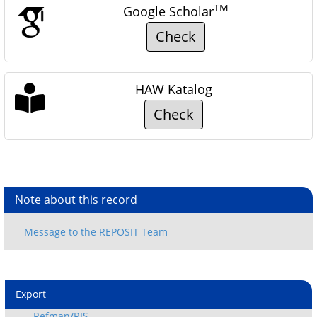
TM
Google Scholar
Check
HAW Katalog
Check
Note about this record
Export
Refman/RIS