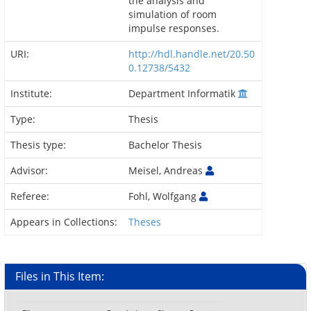
the analysis and
simulation of room
impulse responses.
URI:
http://hdl.handle.net/20.50
0.12738/5432
Institute:
Department Informatik
Type:
Thesis
Thesis type:
Bachelor Thesis
Advisor:
Meisel, Andreas
Referee:
Fohl, Wolfgang
Appears in Collections:
Theses
Files in This Item: