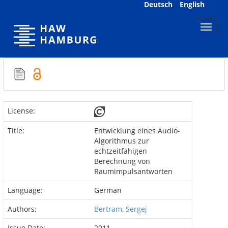
Skip
Deutsch
English
navigation
License:
Title:
Entwicklung eines Audio-
Algorithmus zur
echtzeitfähigen
Berechnung von
Raumimpulsantworten
Language:
German
Authors:
Bertram, Sergej
Issue Date:
2011