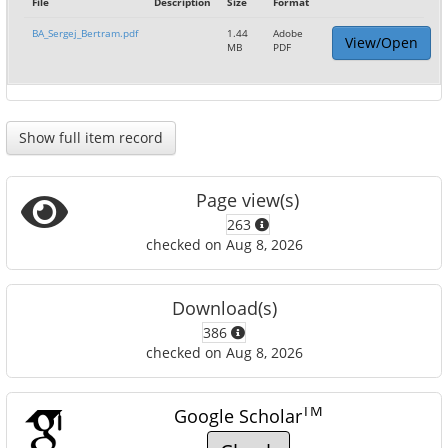
File
Description
Size
Format
BA_Sergej_Bertram.pdf
1.44
Adobe
View/Open
MB
PDF
Show full item record
Page view(s)
263
checked on Aug 8, 2026
Download(s)
386
checked on Aug 8, 2026
TM
Google Scholar