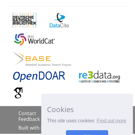
Cookies
Contact
Imprint
Data Policy
|
|
|
Feedback
This site uses cookies
Find out more
Built with
DSpace-CRIS