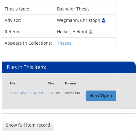
Thesis type:
Bachelor Thesis
Advisor:
Wegmann, Christoph
Referee:
Helker, Helmut
Appears in Collections:
Theses
Files in This Item:
File
Size
Format
LS.OeT.BA.AB11.46.pdf
1.85 MB
Adobe PDF
View/Open
Show full item record