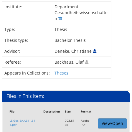
Institute:
Department
Gesundheitswissenschafte
n
Type:
Thesis
Thesis type:
Bachelor Thesis
Advisor:
Deneke, Christiane
Referee:
Backhaus, Olaf
Appears in Collections:
Theses
Files in This Item:
File
Description
Size
Format
LS.Ges.BA.AB11.51-
703.51
Adobe
View/Open
1.pdf
kB
PDF