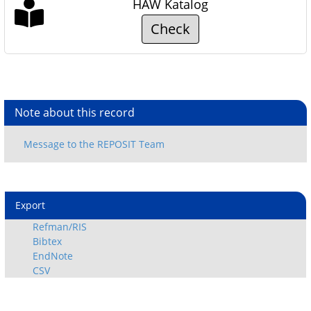
HAW Katalog
Check
Note about this record
Export
Refman/RIS
Bibtex
EndNote
CSV