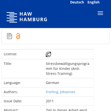
Skip
Deutsch
English
navigation
License:
Title:
Stressbewältigungsprogra
mm für Kinder (Anti-
Stress-Training)
Language:
German
Authors:
Freiling, Johannes
Issue Date:
2011
Abstract:
Ziel In dieser Arbeit wird