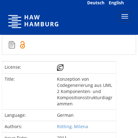
Skip
Deutsch
English
navigation
License:
Title:
Konzeption von
Codegenerierung aus UML
2 Komponenten- und
Kompositionsstrukturdiagr
ammen
Language:
German
Authors:
Rötting, Milena
Issue Date:
2011