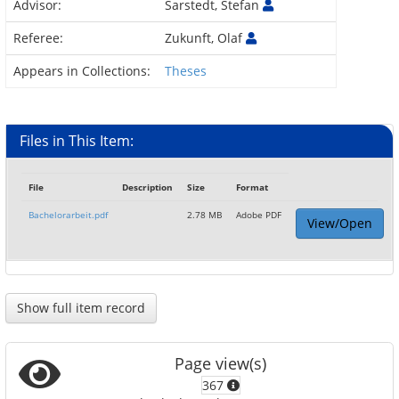
Advisor:
Sarstedt, Stefan
Referee:
Zukunft, Olaf
Appears in Collections:
Theses
Files in This Item:
File
Description
Size
Format
Bachelorarbeit.pdf
2.78 MB
Adobe PDF
View/Open
Show full item record
Page view(s)
367