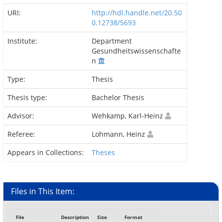
URI:
http://hdl.handle.net/20.50
0.12738/5693
Institute:
Department
Gesundheitswissenschafte
n
Type:
Thesis
Thesis type:
Bachelor Thesis
Advisor:
Wehkamp, Karl-Heinz
Referee:
Lohmann, Heinz
Appears in Collections:
Theses
Files in This Item:
File
Description
Size
Format