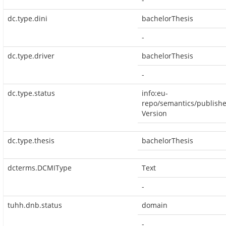
dc.type.dini
bachelorThesis
-
dc.type.driver
bachelorThesis
-
dc.type.status
info:eu-
repo/semantics/publish
Version
dc.type.thesis
bachelorThesis
dcterms.DCMIType
Text
-
tuhh.dnb.status
domain
-