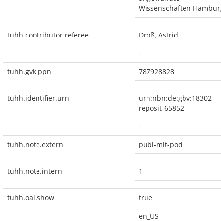
Wissenschaften Hambur
tuhh.contributor.referee
Droß, Astrid
-
tuhh.gvk.ppn
787928828
tuhh.identifier.urn
urn:nbn:de:gbv:18302-
reposit-65852
-
tuhh.note.extern
publ-mit-pod
tuhh.note.intern
1
tuhh.oai.show
true
en_US