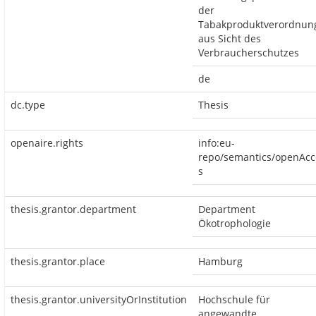
der
Tabakproduktverordnun
aus Sicht des
Verbraucherschutzes
de
dc.type
Thesis
openaire.rights
info:eu-
repo/semantics/openAcc
s
thesis.grantor.department
Department
Ökotrophologie
thesis.grantor.place
Hamburg
thesis.grantor.universityOrInstitution
Hochschule für
angewandte