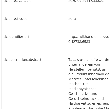
dc.date.available
2020-09-29T12:33:02Z
-
dc.date.issued
2013
-
dc.identifier.uri
http://hdl.handle.net/20
0.12738/6583
-
dc.description.abstract
Tabakzusatzstoffe werd
unter anderem von
Herstellern benutzt, um
ein Produkt innerhalb d
Marktes unterscheidbar
machen, um
markentypischen
Geschmacks- und
Geruchseindruck und
Haltbarkeit zu erreichen.
Problem ist das hohe M