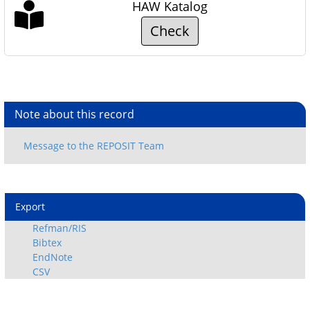
HAW Katalog
Check
Note about this record
Export
Refman/RIS
Bibtex
EndNote
CSV