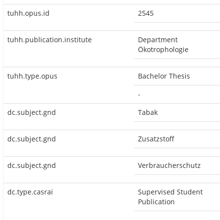
tuhh.opus.id
2545
tuhh.publication.institute
Department
Ökotrophologie
tuhh.type.opus
Bachelor Thesis
-
dc.subject.gnd
Tabak
dc.subject.gnd
Zusatzstoff
dc.subject.gnd
Verbraucherschutz
dc.type.casrai
Supervised Student
Publication
-