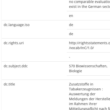
no comparable evaluati
exist in the German sect
en
dc.language.iso
de
de
dc.rights.uri
http://rightsstatements.
/vocab/InC/1.0/
-
dc.subject.ddc
570 Biowissenschaften,
Biologie
dc.title
Zusatzstoffe in
Tabakerzeugnissen :
Auswertung der
Meldungen der Herstelle
im Rahmen ihrer
Mitteilungspflicht nach §