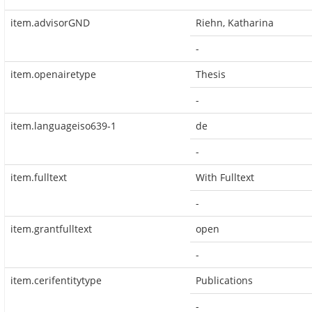
item.advisorGND
Riehn, Katharina
-
item.openairetype
Thesis
-
item.languageiso639-1
de
-
item.fulltext
With Fulltext
-
item.grantfulltext
open
-
item.cerifentitytype
Publications
-