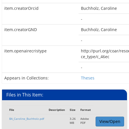
item.creatorOrcid
Buchholz, Caroline
-
item.creatorGND
Buchholz, Caroline
-
item.openairecristype
http://purl.org/coar/reso
ce_type/c_46ec
-
Appears in Collections:
Theses
Files in This Item:
File
Description
Size
Format
BA_Caroline_Buchholz.pdf
3.26
Adobe
View/Open
MB
PDF