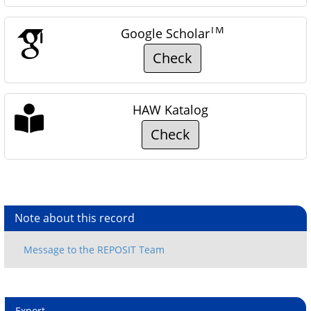
TM
Google Scholar
Check
HAW Katalog
Check
Note about this record
Export