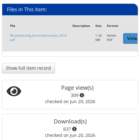
Files in This Item:
File
Description
Size
Format
BA_JakobLedig_Securitykonzepte_2018.
1.34
Adobe
View/
pdf
MB
PDF
Show full item record
Page view(s)
309
checked on Jun 20, 2026
Download(s)
637
checked on Jun 20, 2026