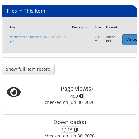
Files in This Item:
File
Description
Size
Format
Wittkoetter_Christian_BA_2018_11_27.
2.12
Adobe
View/
pdf
MB
PDF
Show full item record
Page view(s)
450
checked on Jun 30, 2026
Download(s)
1,113
checked on Jun 30, 2026