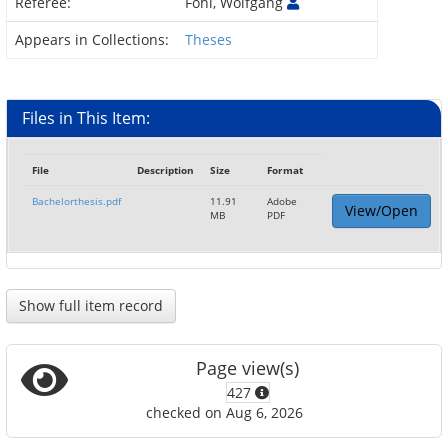
Referee:
Fohl, Wolfgang
Appears in Collections:
Theses
Files in This Item:
File
Description
Size
Format
Bachelorthesis.pdf
11.91
Adobe
View/Open
MB
PDF
Show full item record
Page view(s)
427
checked on Aug 6, 2026