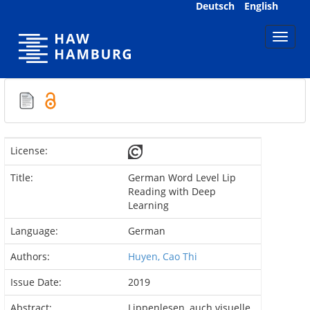
Skip
Deutsch
English
navigation
License:
Title:
German Word Level Lip
Reading with Deep
Learning
Language:
German
Authors:
Huyen, Cao Thi
Issue Date:
2019
Abstract:
Lippenlesen, auch visuelle