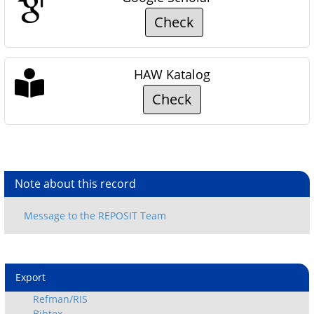
Check
HAW Katalog
Check
Note about this record
Export
Refman/RIS
Bibtex