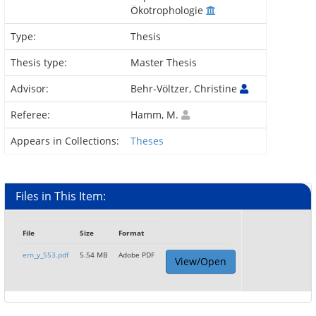
Ökotrophologie
Type:
Thesis
Thesis type:
Master Thesis
Advisor:
Behr-Völtzer, Christine
Referee:
Hamm, M.
Appears in Collections:
Theses
Files in This Item:
File
Size
Format
ern_y_553.pdf
5.54 MB
Adobe PDF
View/Open