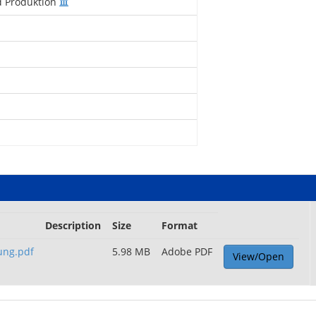
 Produktion
Description
Size
Format
ung.pdf
5.98 MB
Adobe PDF
View/Open