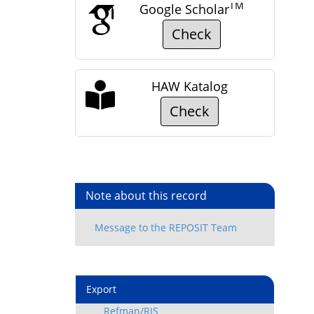
TM
Google Scholar
Check
HAW Katalog
Check
Note about this record
Export
Refman/RIS