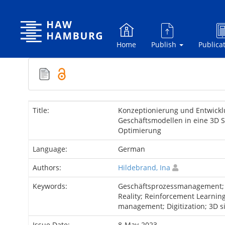
Skip
navigation
Home
Publish
Publica
Title:
Konzeptionierung und Entwick
Geschäftsmodellen in eine 3D 
Optimierung
Language:
German
Authors:
Hildebrand, Ina
Keywords:
Geschäftsprozessmanagement; Di
Reality; Reinforcement Learnin
management; Digitization; 3D s
Issue Date:
8-May-2023