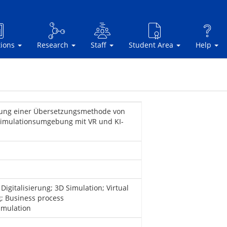
tions
Research
Staff
Student Area
Help
lung einer Übersetzungsmethode von
Simulationsumgebung mit VR und KI-
gitalisierung; 3D Simulation; Virtual
g; Business process
imulation