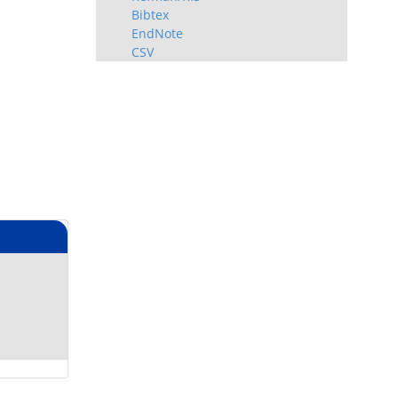
Bibtex
EndNote
CSV