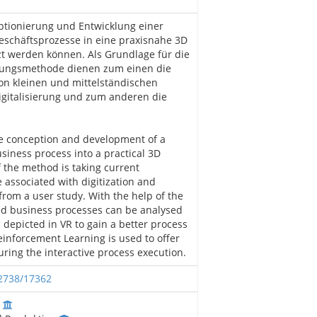
ptionierung und Entwicklung einer
eschäftsprozesse in eine praxisnahe 3D
 werden können. Als Grundlage für die
zungsmethode dienen zum einen die
on kleinen und mittelständischen
gitalisierung und zum anderen die
he conception and development of a
siness process into a practical 3D
 the method is taking current
e associated with digitization and
rom a user study. With the help of the
d business processes can be analysed
 depicted in VR to gain a better process
inforcement Learning is used to offer
ring the interactive process execution.
12738/17362
k