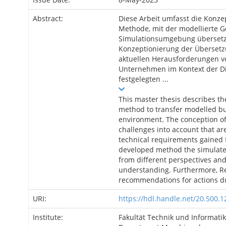
Abstract:
Diese Arbeit umfasst die Konze
Methode, mit der modellierte G
Simulationsumgebung übersetzt
Konzeptionierung der Überset
aktuellen Herausforderungen v
Unternehmen im Kontext der Di
festgelegten ...
This master thesis describes t
method to transfer modelled bu
environment. The conception of
challenges into account that ar
technical requirements gained f
developed method the simulate
from different perspectives and
understanding. Furthermore, Re
recommendations for actions du
URI:
https://hdl.handle.net/20.500.
Institute:
Fakultät Technik und Informati