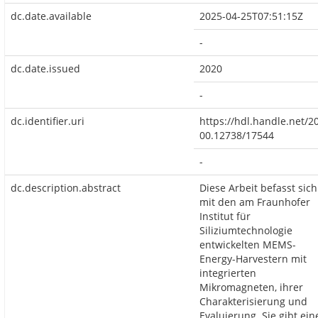
dc.date.available
2025-04-25T07:51:15Z
-
dc.date.issued
2020
-
dc.identifier.uri
https://hdl.handle.net/2
00.12738/17544
-
dc.description.abstract
Diese Arbeit befasst sich
mit den am Fraunhofer
Institut für
Siliziumtechnologie
entwickelten MEMS-
Energy-Harvestern mit
integrierten
Mikromagneten, ihrer
Charakterisierung und
Evaluierung. Sie gibt ein