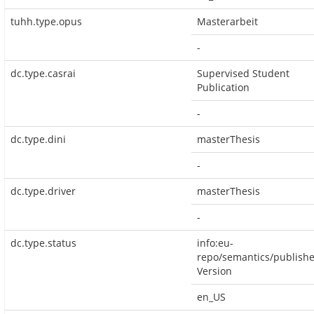
tuhh.type.opus
Masterarbeit
-
dc.type.casrai
Supervised Student
Publication
-
dc.type.dini
masterThesis
-
dc.type.driver
masterThesis
-
dc.type.status
info:eu-
repo/semantics/publish
Version
en_US