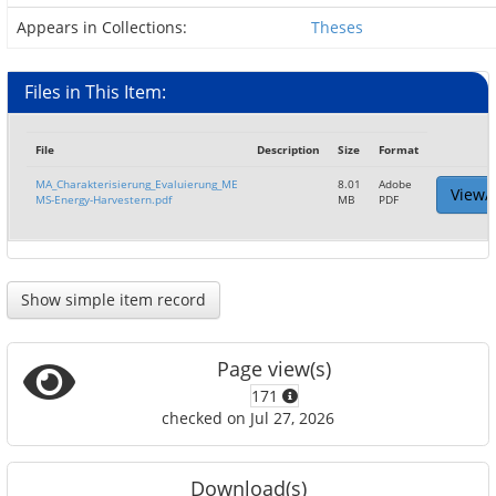
Appears in Collections:
Theses
Files in This Item:
File
Description
Size
Format
MA_Charakterisierung_Evaluierung_ME
8.01
Adobe
View/
MS-Energy-Harvestern.pdf
MB
PDF
Show simple item record
Page view(s)
171
checked on Jul 27, 2026
Download(s)