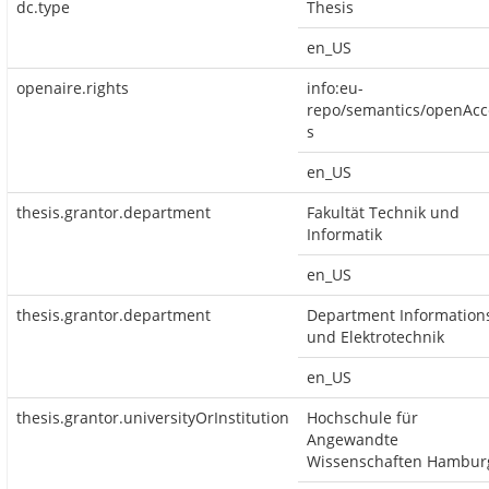
dc.type
Thesis
en_US
openaire.rights
info:eu-
repo/semantics/openAcc
s
en_US
thesis.grantor.department
Fakultät Technik und
Informatik
en_US
thesis.grantor.department
Department Information
und Elektrotechnik
en_US
thesis.grantor.universityOrInstitution
Hochschule für
Angewandte
Wissenschaften Hambur