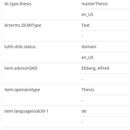
dc.type.thesis
masterThesis
en_US
dcterms.DCMIType
Text
-
tuhh.dnb.status
domain
en_US
item.advisorGND
Ebberg, Alfred
-
item.openairetype
Thesis
-
item.languageiso639-1
de
-