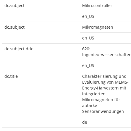
dc.subject
Mikrocontroller
en_US
dc.subject
Mikromagneten
en_US
dc.subject.ddc
620:
Ingenieurwissenschafte
en_US
dc.title
Charakterisierung und
Evaluierung von MEMS-
Energy-Harvestern mit
integrierten
Mikromagneten für
autarke
Sensoranwendungen
de