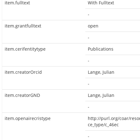
item.fulltext
With Fulltext
-
item.grantfulltext
open
-
item.cerifentitytype
Publications
-
item.creatorOrcid
Lange, Julian
-
item.creatorGND
Lange, Julian
-
item.openairecristype
http://purl.org/coar/reso
ce_type/c_46ec
-