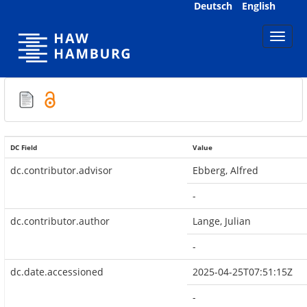
Skip
Deutsch
English
navigation
DC Field
Value
dc.contributor.advisor
Ebberg, Alfred
-
dc.contributor.author
Lange, Julian
-
dc.date.accessioned
2025-04-25T07:51:15Z
-