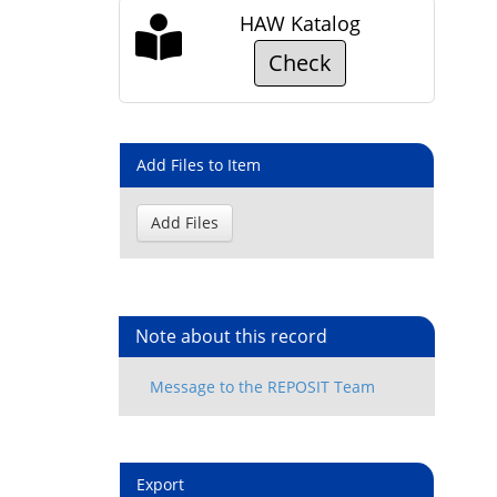
HAW Katalog
Check
Add Files to Item
Note about this record
Export