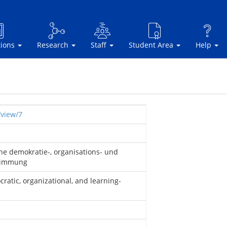
tions
Research
Staff
Student Area
Help
/view/7
ine demokratie-, organisations- und
stimmung
cratic, organizational, and learning-