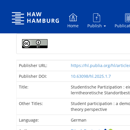
Skip
navigation
Home
Publish
Publica
Publisher URL:
https://hl.publia.org/hl/article
Publisher DOI:
10.63098/hl.2025.1.7
Title:
Studentische Partizipation : e
lerntheoretische Standortbe
Other Titles:
Student participation : a demo
theory perspective
Language:
German