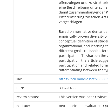
offenzulegen und zu strukturi
eine Beschreibung unterschied
damit zusammenhängender Par
Differenzierung zwischen Art
vorgeschlagen.
Based on normative demands f
empirically proven diversity of
conceptual definition of stude
organizational, and learning t
different goals, rationales, fo
participation. To sharpen the 
participation, the article sugg
participation and related forms
differentiating between the ty
URI:
https://hdl.handle.net/20.500
ISSN:
3052-1408
Review status:
This version was peer reviewe
Institute:
Betriebseinheit Evaluation, 