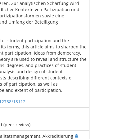
eren. Zur analytischen Schärfung wird
licher Kontexte von Partizipation und
tizipationsformen sowie eine
 und Umfang der Beteiligung
or student participation and the
 its forms, this article aims to sharpen the
nt participation. Ideas from democracy,
heory are used to reveal and structure the
rms, degrees, and practices of student
analysis and design of student
ests describing different contexts of
 of participation, as well as
pe and extent of participation.
.12738/18112
d (peer review)
Qualitätsmanagement, Akkreditierung