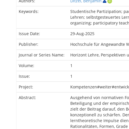
Authors:
Ditzel, Benjamin
Keywords:
Studentische Partizipation; par
Lehren; selbstgesteuertes Lern
organizing; participatory teac
Issue Date:
29-Aug-2025
Publisher:
Hochschule für Angewandte 
Journal or Series Name:
Horizont Lehre, Perspektiven
Volume:
1
Issue:
1
Project:
Kompetenzen#weiter#entwicke
Abstract:
Ausgehend von normativen Fo
Beteiligung und der empirisch
zielt der Beitrag darauf, den B
konzeptionell zu schärfen. De
lerntheoretische Impulse dien
Rationalitäten, Formen, Grade