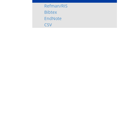
Refman/RIS
Bibtex
EndNote
CSV