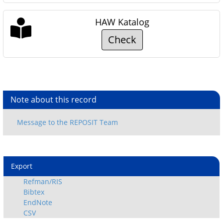
HAW Katalog
Check
Note about this record
Export
Refman/RIS
Bibtex
EndNote
CSV