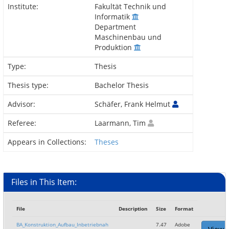
Institute:
Fakultät Technik und
Informatik
Department
Maschinenbau und
Produktion
Type:
Thesis
Thesis type:
Bachelor Thesis
Advisor:
Schäfer, Frank Helmut
Referee:
Laarmann, Tim
Appears in Collections:
Theses
Files in This Item:
File
Description
Size
Format
BA_Konstruktion_Aufbau_Inbetriebnah
7.47
Adobe