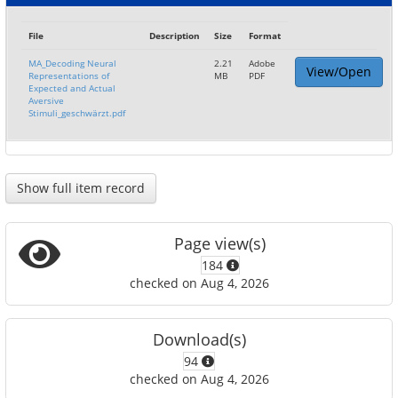
File
Description
Size
Format
MA_Decoding Neural
2.21
Adobe
View/Open
Representations of
MB
PDF
Expected and Actual
Aversive
Stimuli_geschwärzt.pdf
Show full item record
Page view(s)
184
checked on Aug 4, 2026
Download(s)
94
checked on Aug 4, 2026