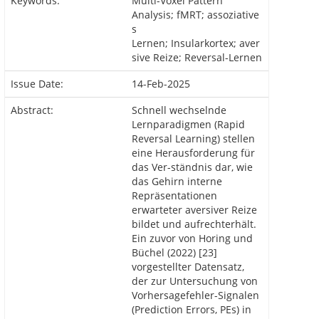
Keywords:
Multi-Voxel Pattern
Analysis; fMRT; assoziative
s
Lernen; Insularkortex; aver
sive Reize; Reversal-Lernen
Issue Date:
14-Feb-2025
Abstract:
Schnell wechselnde
Lernparadigmen (Rapid
Reversal Learning) stellen
eine Herausforderung für
das Ver-ständnis dar, wie
das Gehirn interne
Repräsentationen
erwarteter aversiver Reize
bildet und aufrechterhält.
Ein zuvor von Horing und
Büchel (2022) [23]
vorgestellter Datensatz,
der zur Untersuchung von
Vorhersagefehler-Signalen
(Prediction Errors, PEs) in