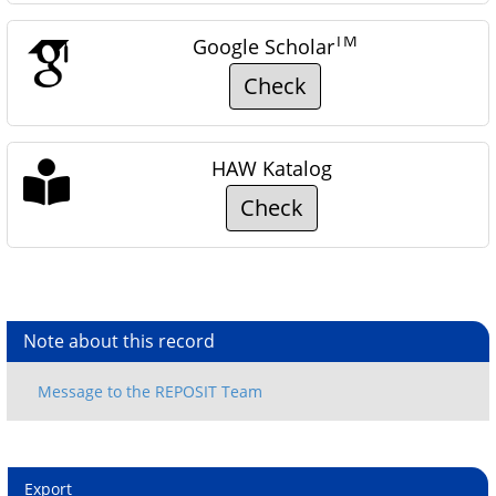
TM
Google Scholar
Check
HAW Katalog
Check
Note about this record
Export