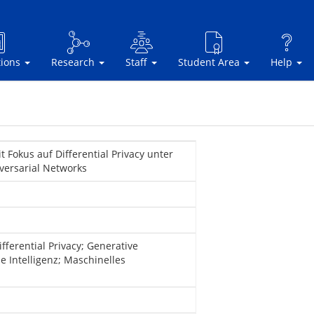
tions
Research
Staff
Student Area
Help
 Fokus auf Differential Privacy unter
ersarial Networks
fferential Privacy; Generative
e Intelligenz; Maschinelles