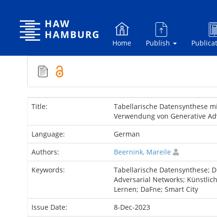
Skip
navigation
Home
Publish
Publica
Title:
Tabellarische Datensynthese mit
Verwendung von Generative Adv
Language:
German
Authors:
Beernink, Mareile
Keywords:
Tabellarische Datensynthese; Di
Adversarial Networks; Künstlich
Lernen; DaFne; Smart City
Issue Date:
8-Dec-2023