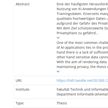
Abstract:
Eine der häufigsten Herausfor
Nutzung von KI-Anwendungen li
Trainingsdaten. Einerseits man
qualitativ hochwertigen Daten,
aufgrund der Gefahr des Privat
Mit dem Ziel schützenswerte D
Privatsphäre zu gefährd...
One of the most common challen
of AI-applications lies in the p
hand there is a lack of sufficie
other hand sensitive data cannot
With the aim of rendering data
maintaining privacy, the thesis e
URI:
https://hdl.handle.net/20.500.
Institute:
Fakultät Technik und Informatik
Department Informatik (ehemali
Type:
Thesis