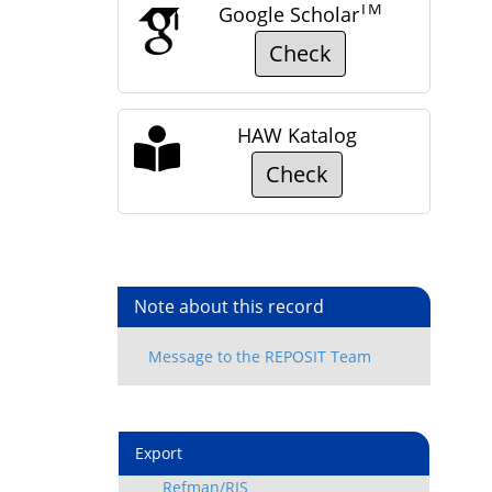
TM
Google Scholar
Check
HAW Katalog
Check
Note about this record
Export
Refman/RIS