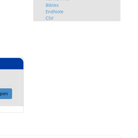
Bibtex
EndNote
CSV
Open