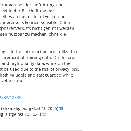
derungen bei der Einführung und
egt in der Beschaffung der
gelt es an ausreichend vielen und
 andererseits können sensible Daten
sphärenverlusts nicht genutzt werden.
aten nutzbar zu machen, ohne die
ges in the introduction and utilization
rocurement of training data. On the one
nt and high-quality data, while on the
 be used due to the risk of privacy loss.
 both valuable and safeguarded while
xplores the ...
12738/18535
 (ehemalig, aufgelöst 10.2025)
g, aufgelöst 10.2025)