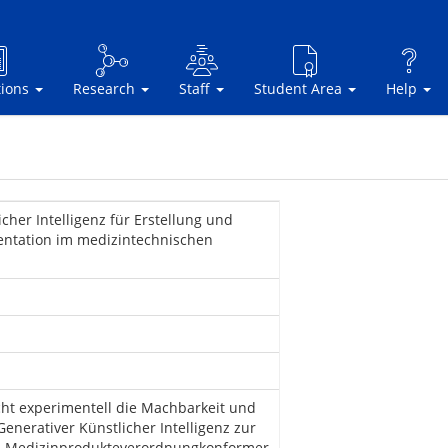
tions
Research
Staff
Student Area
Help
her Intelligenz für Erstellung und
ntation im medizintechnischen
cht experimentell die Machbarkeit und
enerativer Künstlicher Intelligenz zur
on Medizinprodukteverordnungkonformer