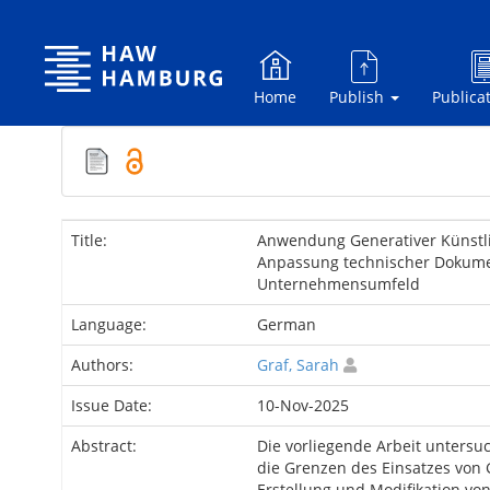
Skip
navigation
Home
Publish
Publica
Title:
Anwendung Generativer Künstlic
Anpassung technischer Dokume
Unternehmensumfeld
Language:
German
Authors:
Graf, Sarah
Issue Date:
10-Nov-2025
Abstract:
Die vorliegende Arbeit untersu
die Grenzen des Einsatzes von G
Erstellung und Modifikation v