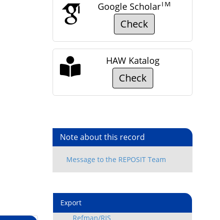
TM
Google Scholar
Check
HAW Katalog
Check
Note about this record
Export
Refman/RIS