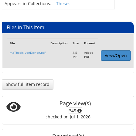
Appears in Collections:
Theses
Files in This Item:
File
Description
Size
Format
maThesis_vonDeylen.pdf
4.5
Adobe
View/Open
MB
PDF
Show full item record
Page view(s)
345
checked on Jul 1, 2026