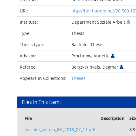
URI:
http://hdl.handle.net/20.500.1
Institute:
Department Soziale Arbeit
Type:
Thesis
Thesis type:
Bachelor Thesis
Advisor:
Prochnow, Annette
Referee:
Bergs-Winkels, Dagmar
Appears in Collections:
Theses
Files in This Item:
File
Description
Siz
Jaschke_Jasmin_BA_2018_07_11.pdf
8.