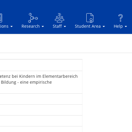
tions
Research
Staff
Student Area
Help
tenz bei Kindern im Elementarbereich
 Bildung - eine empirische