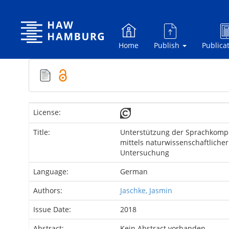
Skip
navigation
Home
Publish
Publica
License:
Title:
Unterstützung der Sprachkompe
mittels naturwissenschaftlicher
Untersuchung
Language:
German
Authors:
Jaschke, Jasmin
Issue Date:
2018
Abstract:
Kein Abstract vorhanden.