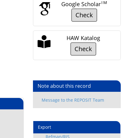
TM
Google Scholar
Check
HAW Katalog
Check
Note about this record
Export
Refman/RIS