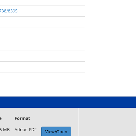
2738/8395
e
Format
96 MB
Adobe PDF
View/Open