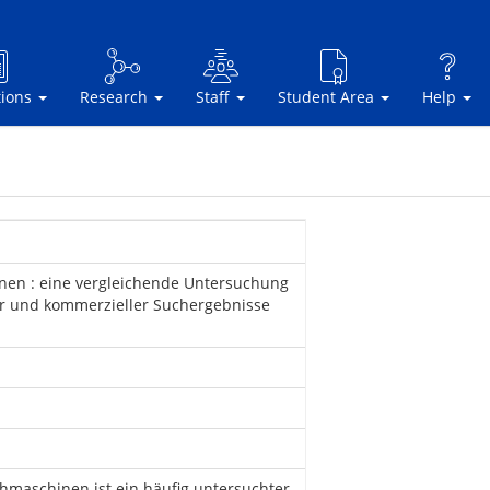
tions
Research
Staff
Student Area
Help
inen : eine vergleichende Untersuchung
er und kommerzieller Suchergebnisse
uchmaschinen ist ein häufig untersuchter