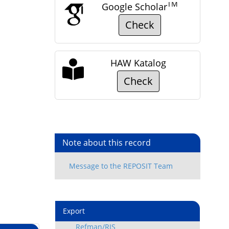
TM
Google Scholar
Check
HAW Katalog
Check
Note about this record
Export
Refman/RIS