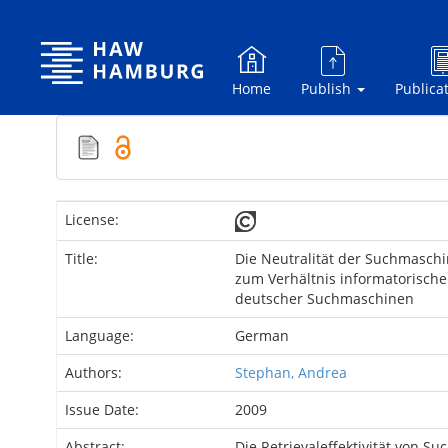
Skip
navigation
Home
Publish
Publica
License:
Title:
Die Neutralität der Suchmasch
zum Verhältnis informatorisch
deutscher Suchmaschinen
Language:
German
Authors:
Stephan, Andrea
Issue Date:
2009
Abstract:
Die Retrievaleffektivität von S