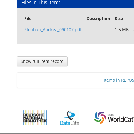
Files in This Item:
File
Description
Size
Stephan_Andrea_090107.pdf
1.5 MB
Show full item record
Items in REPOSI